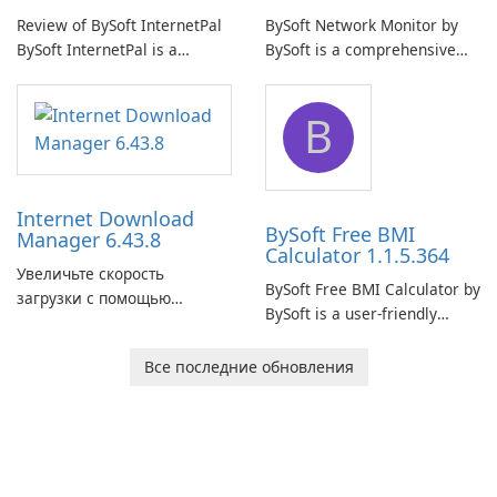
Review of BySoft InternetPal
BySoft Network Monitor by
BySoft InternetPal is a
BySoft is a comprehensive
comprehensive software
network monitoring software
application designed to
designed to help businesses
B
monitor your internet
effectively manage their
connection and provide real-
network infrastructure.
time insights into its
performance.
Internet Download
BySoft Free BMI
Manager 6.43.8
Calculator 1.1.5.364
Увеличьте скорость
BySoft Free BMI Calculator by
загрузки с помощью
BySoft is a user-friendly
Internet Download Manager!
software application
designed to help you
Все последние обновления
calculate your Body Mass
Index quickly and accurately.