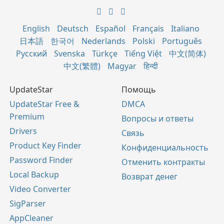
English
Deutsch
Español
Français
Italiano
日本語
한국어
Nederlands
Polski
Português
Русский
Svenska
Türkçe
Tiếng Việt
中文(简体)
中文(繁體)
Magyar
हिन्दी
UpdateStar
Помощь
UpdateStar Free &
DMCA
Premium
Вопросы и ответы
Drivers
Связь
Product Key Finder
Конфиденциальность
Password Finder
Отменить контракты
Local Backup
Возврат денег
Video Converter
SigParser
AppCleaner