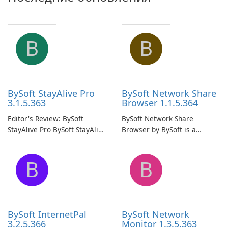
B
B
BySoft StayAlive Pro
BySoft Network Share
3.1.5.363
Browser 1.1.5.364
Editor's Review: BySoft
BySoft Network Share
StayAlive Pro BySoft StayAlive
Browser by BySoft is a
Pro is a reliable software
comprehensive software
application designed to
application that allows users
B
B
ensure the continuous and
to easily browse and manage
uninterrupted operation of
shared folders on their
your computer system.
network.
BySoft InternetPal
BySoft Network
3.2.5.366
Monitor 1.3.5.363