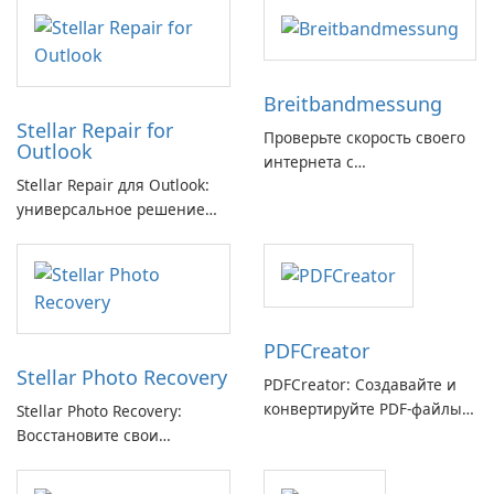
Breitbandmessung
Stellar Repair for
Проверьте скорость своего
Outlook
интернета с
Stellar Repair для Outlook:
Breitbandmessung от zafaco
универсальное решение
GmbH!
для восстановления
электронной почты
PDFCreator
Stellar Photo Recovery
PDFCreator: Создавайте и
конвертируйте PDF-файлы с
Stellar Photo Recovery:
легкостью!
Восстановите свои
потерянные воспоминания
с легкостью