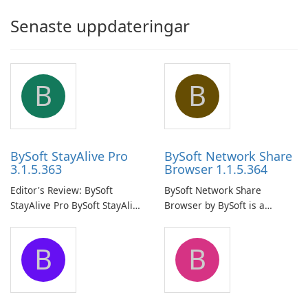
Senaste uppdateringar
B
B
BySoft StayAlive Pro
BySoft Network Share
3.1.5.363
Browser 1.1.5.364
Editor's Review: BySoft
BySoft Network Share
StayAlive Pro BySoft StayAlive
Browser by BySoft is a
Pro is a reliable software
comprehensive software
application designed to
application that allows users
B
B
ensure the continuous and
to easily browse and manage
uninterrupted operation of
shared folders on their
your computer system.
network.