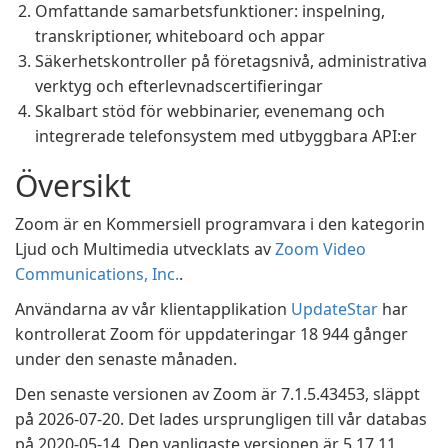
Omfattande samarbetsfunktioner: inspelning,
transkriptioner, whiteboard och appar
Säkerhetskontroller på företagsnivå, administrativa
verktyg och efterlevnadscertifieringar
Skalbart stöd för webbinarier, evenemang och
integrerade telefonsystem med utbyggbara API:er
Översikt
Zoom är en Kommersiell programvara i den kategorin
Ljud och Multimedia utvecklats av
Zoom Video
Communications, Inc.
.
Användarna av vår klientapplikation
UpdateStar
har
kontrollerat Zoom för uppdateringar 18 944 gånger
under den senaste månaden.
Den senaste versionen av Zoom är 7.1.5.43453, släppt
på 2026-07-20. Det lades ursprungligen till vår databas
på 2020-05-14. Den vanligaste versionen är 5.17.11