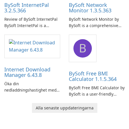
BySoft InternetPal
BySoft Network
3.2.5.366
Monitor 1.3.5.363
Review of BySoft InternetPal
BySoft Network Monitor by
BySoft InternetPal is a
BySoft is a comprehensive
comprehensive software
network monitoring software
application designed to
designed to help businesses
B
monitor your internet
effectively manage their
connection and provide real-
network infrastructure.
time insights into its
performance.
Internet Download
BySoft Free BMI
Manager 6.43.8
Calculator 1.1.5.364
Öka din
BySoft Free BMI Calculator by
nedladdningshastighet med
BySoft is a user-friendly
Internet Download Manager!
software application
designed to help you
Alla senaste uppdateringarna
calculate your Body Mass
Index quickly and accurately.