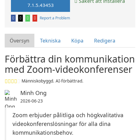
Säkert att installera
7.1.5.43453
Report a Problem
Översyn
Tekniska
Köpa
Redigera
Förbättra din kommunikation
med Zoom-videokonferenser
Människobyggd. AI-förbättrad.
Minh Ong
2026-06-23
Zoom erbjuder pålitliga och högkvalitativa
videokonferenslösningar för alla dina
kommunikationsbehov.