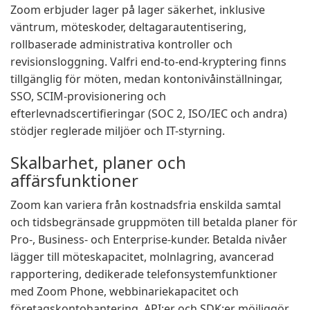
Zoom erbjuder lager på lager säkerhet, inklusive
väntrum, möteskoder, deltagarautentisering,
rollbaserade administrativa kontroller och
revisionsloggning. Valfri end-to-end-kryptering finns
tillgänglig för möten, medan kontonivåinställningar,
SSO, SCIM-provisionering och
efterlevnadscertifieringar (SOC 2, ISO/IEC och andra)
stödjer reglerade miljöer och IT-styrning.
Skalbarhet, planer och
affärsfunktioner
Zoom kan variera från kostnadsfria enskilda samtal
och tidsbegränsade gruppmöten till betalda planer för
Pro-, Business- och Enterprise-kunder. Betalda nivåer
lägger till möteskapacitet, molnlagring, avancerad
rapportering, dedikerade telefonsystemfunktioner
med Zoom Phone, webbinariekapacitet och
företagskontohantering. API:er och SDK:er möjliggör