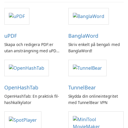
uPDF
BanglaWord
Skapa och redigera PDF:er
Skriv enkelt på bengali med
utan ansträngning med uPDF
BanglaWord!
by UPDF
OpenHashTab
TunnelBear
OpenHashTab: En praktisk fil-
Skydda din onlineintegritet
hashkalkylator
med TunnelBear VPN