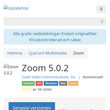
☰
Alla gratis nedladdningar. Endast originalfiler.
Viruskontrollerad och säker.
Hemma
Ljud och Multimedia
Zoom
Zoom 5.0.2
Zoom Video Communications, Inc.
❘
Kommersiell
Android
iOS
Windows
Mac
Linux
av
18
röster
Senaste versionen