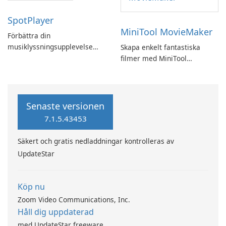
SpotPlayer
MiniTool MovieMaker
Förbättra din
musiklyssningsupplevelse
Skapa enkelt fantastiska
med SpotPlayer
filmer med MiniTool
MovieMaker.
Senaste versionen
7.1.5.43453
Säkert och gratis nedladdningar kontrolleras av
UpdateStar
Köp nu
Zoom Video Communications, Inc.
Håll dig uppdaterad
med UpdateStar freeware.