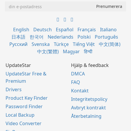
English
Deutsch
Español
Français
Italiano
日本語
한국어
Nederlands
Polski
Português
Русский
Svenska
Türkçe
Tiếng Việt
中文(简体)
中文(繁體)
Magyar
हिन्दी
UpdateStar
Hjälp & feedback
UpdateStar Free &
DMCA
Premium
FAQ
Drivers
Kontakt
Product Key Finder
Integritetspolicy
Password Finder
Avbryt kontrakt
Local Backup
Återbetalning
Video Converter