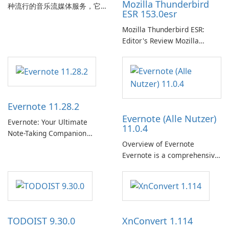
Mozilla Thunderbird
种流行的音乐流媒体服务，它
ESR 153.0esr
为用户提供了访问大量歌曲、
专辑、播放列表和播客库以供
Mozilla Thunderbird ESR:
在线收听的权限。凭借个性化
Editor's Review Mozilla
推荐、离线收听和社交分享等
Thunderbird ESR (Extended
功能，Spotify 为用户提供无缝
Support Release) is the long-
的音乐体验，让他们发现、流
term support channel of the
式传输和欣赏他们最喜欢的音
Thunderbird desktop email
乐。 音乐流媒体： Spotify …
client designed for
Evernote 11.28.2
organizations and users who
Evernote (Alle Nutzer)
need predictable …
Evernote: Your Ultimate
11.0.4
Note-Taking Companion
Overview of Evernote
Evernote, developed by
Evernote is a comprehensive
EverNote Corp., is a versatile
note-taking and organization
note-taking application that
software designed to help
helps users capture ideas,
users capture, organize, and
organize to-do lists, and keep
access information across
track of important
multiple devices.
information.
TODOIST 9.30.0
XnConvert 1.114