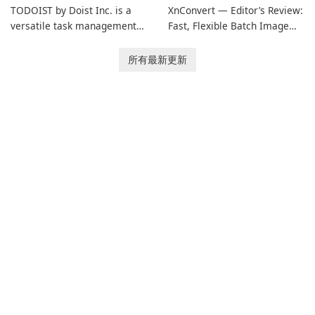
TODOIST by Doist Inc. is a
XnConvert — Editor’s Review:
versatile task management
Fast, Flexible Batch Image
tool designed to help
Converter for Windows,
individuals and teams
macOS and Linux XnConvert
所有最新更新
organize their work and
is a polished, cross-platform
increase productivity.
batch image processor from
XnSoft that balances depth
and simplicity.