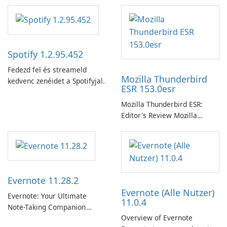
Spotify 1.2.95.452
Fedezd fel és streameld
Mozilla Thunderbird
kedvenc zenéidet a Spotifyjal.
ESR 153.0esr
Mozilla Thunderbird ESR:
Editor's Review Mozilla
Thunderbird ESR (Extended
Support Release) is the long-
term support channel of the
Thunderbird desktop email
client designed for
Evernote 11.28.2
organizations and users who
Evernote (Alle Nutzer)
need predictable …
Evernote: Your Ultimate
11.0.4
Note-Taking Companion
Overview of Evernote
Evernote, developed by