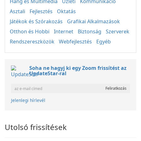
Hang és Multimédia
Üzleti
Kommunikáció
Asztali
Fejlesztés
Oktatás
Játékok és Szórakozás
Grafikai Alkalmazások
Otthon és Hobbi
Internet
Biztonság
Szerverek
Rendszereszközök
Webfejlesztés
Egyéb
Soha ne hagyj ki egy Zoom frissítést az
UpdateStar-ral
Jelenlegi hírlevél
Utolsó frissítések