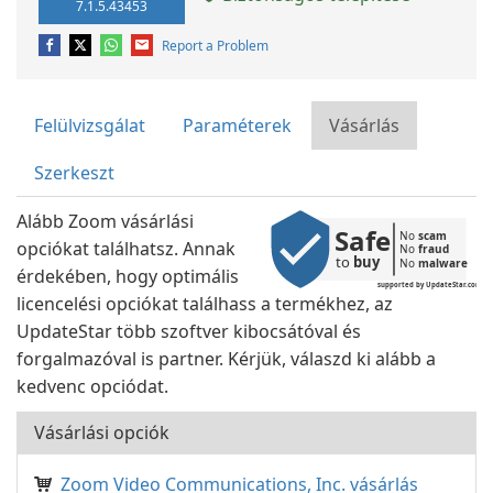
7.1.5.43453
Report a Problem
Felülvizsgálat
Paraméterek
Vásárlás
Szerkeszt
Alább Zoom vásárlási
Safe
No 
scam
opciókat találhatsz. Annak
No 
fraud
to 
buy
No 
malware
érdekében, hogy optimális
supported by UpdateStar.com
licencelési opciókat találhass a termékhez, az
UpdateStar több szoftver kibocsátóval és
forgalmazóval is partner. Kérjük, válaszd ki alább a
kedvenc opciódat.
Vásárlási opciók
Zoom Video Communications, Inc. vásárlás