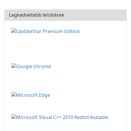
Legkedveltebb letöltések