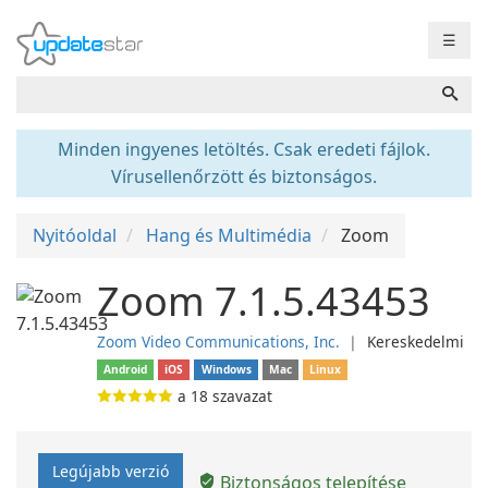
☰
Minden ingyenes letöltés. Csak eredeti fájlok.
Vírusellenőrzött és biztonságos.
Nyitóoldal
Hang és Multimédia
Zoom
Zoom 7.1.5.43453
Zoom Video Communications, Inc.
❘
Kereskedelmi
Android
iOS
Windows
Mac
Linux
a
18
szavazat
Legújabb verzió
Biztonságos telepítése