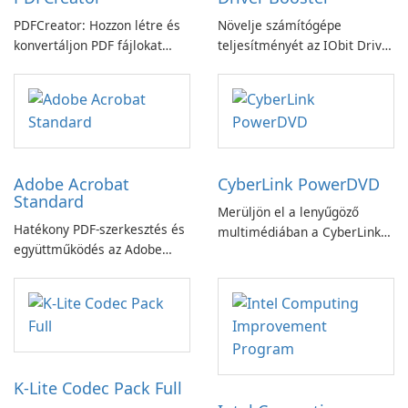
PDFCreator: Hozzon létre és
Növelje számítógépe
konvertáljon PDF fájlokat
teljesítményét az IObit Driver
könnyedén!
Booster funkciójával
Adobe Acrobat
CyberLink PowerDVD
Standard
Merüljön el a lenyűgöző
Hatékony PDF-szerkesztés és
multimédiában a CyberLink
együttműködés az Adobe
PowerDVD-vel
Acrobat Standard
alkalmazással.
K-Lite Codec Pack Full