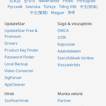
日本語
한국어
Nederlands
Polski
Português
Русский
Svenska
Türkçe
Tiếng Việt
中文(简体)
中文(繁體)
Magyar
हिन्दी
UpdateStar
Súgó & visszajelzés
UpdateStar Free &
DMCA
Premium
GYIK
Drivers
Kapcsolat
Product Key Finder
Adatvédelem
Password Finder
Szerződések törlése
Local Backup
Visszatérítés
Video Converter
SigParser
AppCleaner
Hírek
Munka velünk
Szoftverhírek
Partner