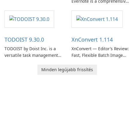
Evernote is a comprehensive
EverNote Corp., is a versatile
note-taking and organization
note-taking application that
software designed to help
helps users capture ideas,
users capture, organize, and
organize to-do lists, and keep
access information across
track of important
multiple devices.
information.
TODOIST 9.30.0
XnConvert 1.114
TODOIST by Doist Inc. is a
XnConvert — Editor’s Review:
versatile task management
Fast, Flexible Batch Image
tool designed to help
Converter for Windows,
individuals and teams
macOS and Linux XnConvert
Minden legújabb frissítés
organize their work and
is a polished, cross-platform
increase productivity.
batch image processor from
XnSoft that balances depth
and simplicity.