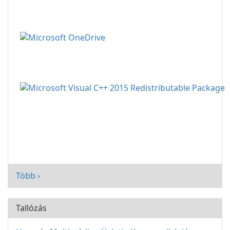
Több ›
Tallózás