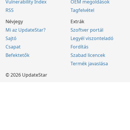
Vulnerability Index
OEM megoldások
RSS
Tagfelvétel
Névjegy
Extrák
Mi az UpdateStar?
Szoftver portál
Sajtó
Legyél viszonteladó
Csapat
Fordítás
Befektetők
Szabad licencek
Termék javaslása
© 2026 UpdateStar