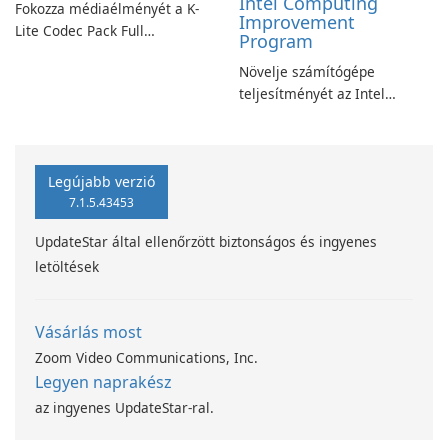
Intel Computing
Fokozza médiaélményét a K-
Improvement
Lite Codec Pack Full
Program
segítségével!
Növelje számítógépe
teljesítményét az Intel
számítástechnika-fejlesztési
programjával
Legújabb verzió
7.1.5.43453
UpdateStar által ellenőrzött biztonságos és ingyenes
letöltések
Vásárlás most
Zoom Video Communications, Inc.
Legyen naprakész
az ingyenes UpdateStar-ral.