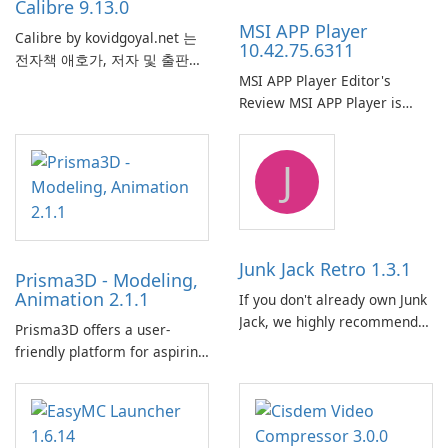
Calibre 9.13.0
MSI APP Player
Calibre by kovidgoyal.net 는
10.42.75.6311
전자책 애호가, 저자 및 출판사
MSI APP Player Editor's
에서 널리 사용하는 다재다능하
Review MSI APP Player is
고 기능이 풍부한 전자책 관리
MSI’s Windows Android
도구입니다. 이 무료 오픈 소스
emulator built atop the
소프트웨어는 사용자에게 다양
J
BlueStacks engine and tuned
한 장치와 전자책 형식에서 전
for MSI hardware.
자책을 구성, 변환, 편집 및 동
기화하기 위한 포괄적인 솔루션
을 제공합니다.
Junk Jack Retro 1.3.1
Prisma3D - Modeling,
Animation 2.1.1
If you don't already own Junk
Jack, we highly recommend
Prisma3D offers a user-
purchasing it before
friendly platform for aspiring
considering Junk Jack Retro.
3D creators to bring their
This game is where it all
imagination to life. With a
began! Junk Jack Retro,
wide range of tools and
formerly known as Junk Jack,
features, this app allows