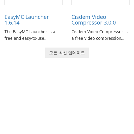
now offers widescreen
users to easily design 3D
support.
models and generate
EasyMC Launcher
Cisdem Video
captivating animated scenes.
1.6.14
Compressor 3.0.0
The EasyMC Launcher is a
Cisdem Video Compressor is
free and easy-to-use
a free video compression
Minecraft launcher
software for Mac. It allows
developed by EasyMC. It
users to compress media
모든 최신 업데이트
allows Minecraft players to
files by setting the
quickly and easily access
percentage, target file size,
their favorite servers and
and file parameters to
mods with just a few clicks.
ensure satisfactory results.