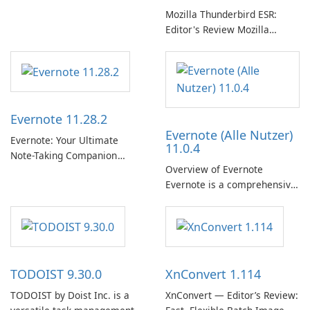
Mozilla Thunderbird ESR:
Editor's Review Mozilla
Thunderbird ESR (Extended
Support Release) is the long-
term support channel of the
Thunderbird desktop email
client designed for
Evernote 11.28.2
organizations and users who
Evernote (Alle Nutzer)
need predictable …
Evernote: Your Ultimate
11.0.4
Note-Taking Companion
Overview of Evernote
Evernote, developed by
Evernote is a comprehensive
EverNote Corp., is a versatile
note-taking and organization
note-taking application that
software designed to help
helps users capture ideas,
users capture, organize, and
organize to-do lists, and keep
access information across
track of important
multiple devices.
information.
TODOIST 9.30.0
XnConvert 1.114
TODOIST by Doist Inc. is a
XnConvert — Editor’s Review: