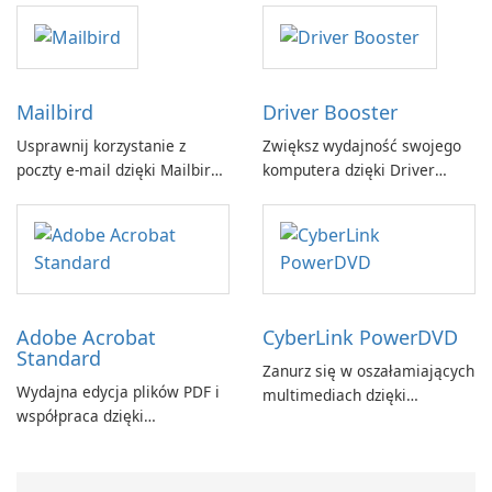
GmbH!
Mailbird
Driver Booster
Usprawnij korzystanie z
Zwiększ wydajność swojego
poczty e-mail dzięki Mailbird
komputera dzięki Driver
by Maryssael.
Booster firmy IObit
Adobe Acrobat
CyberLink PowerDVD
Standard
Zanurz się w oszałamiających
Wydajna edycja plików PDF i
multimediach dzięki
współpraca dzięki
CyberLink PowerDVD
programowi Adobe Acrobat
Standard.