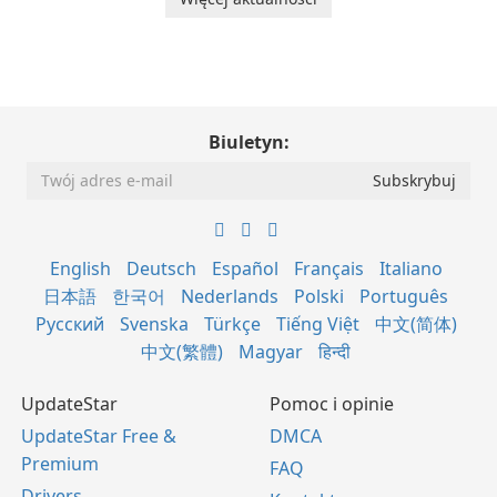
Biuletyn:
English
Deutsch
Español
Français
Italiano
日本語
한국어
Nederlands
Polski
Português
Русский
Svenska
Türkçe
Tiếng Việt
中文(简体)
中文(繁體)
Magyar
हिन्दी
UpdateStar
Pomoc i opinie
UpdateStar Free &
DMCA
Premium
FAQ
Drivers