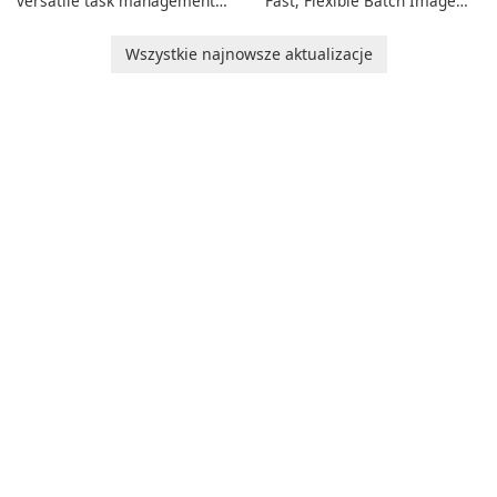
versatile task management
Fast, Flexible Batch Image
tool designed to help
Converter for Windows,
individuals and teams
macOS and Linux XnConvert
Wszystkie najnowsze aktualizacje
organize their work and
is a polished, cross-platform
increase productivity.
batch image processor from
XnSoft that balances depth
and simplicity.