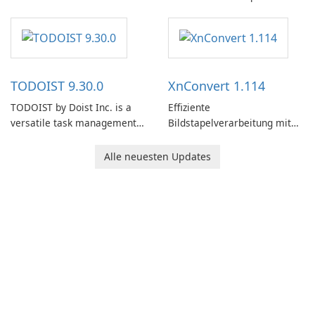
note-taking and organization
software designed to help
users capture, organize, and
access information across
multiple devices.
TODOIST 9.30.0
XnConvert 1.114
TODOIST by Doist Inc. is a
Effiziente
versatile task management
Bildstapelverarbeitung mit
tool designed to help
XnConvert
individuals and teams
Alle neuesten Updates
organize their work and
increase productivity.