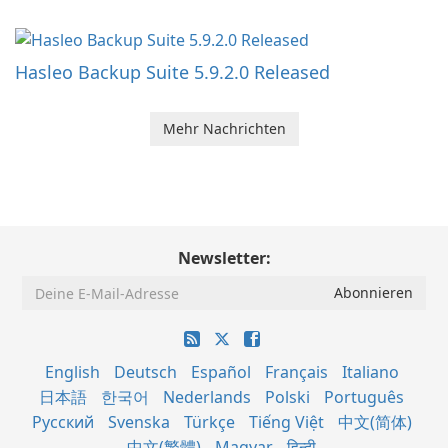
Hasleo Backup Suite 5.9.2.0 Released
Mehr Nachrichten
Newsletter:
English
Deutsch
Español
Français
Italiano
日本語
한국어
Nederlands
Polski
Português
Русский
Svenska
Türkçe
Tiếng Việt
中文(简体)
中文(繁體)
Magyar
हिन्दी