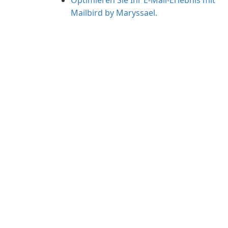
Optimieren Sie Ihr E-Mail-Erlebnis mit
Mailbird by Maryssael.