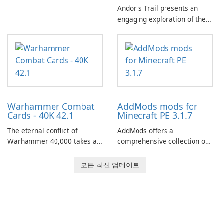
Andor's Trail presents an
engaging exploration of the
fantasy world of Dhayavar,
centered around the pursuit
of your brother, Andor,
through a quest-driven
narrative inspired by classic
role-playing games.
Warhammer Combat
AddMods mods for
Cards - 40K 42.1
Minecraft PE 3.1.7
The eternal conflict of
AddMods offers a
Warhammer 40,000 takes a
comprehensive collection of
new turn in Warhammer
add-ons for Minecraft PE,
Combat Cards - 40K, a card
allowing you to enhance your
모든 최신 업데이트
game featuring miniatures
gameplay with incredible
from Games Workshop's
mods and maps. With these
Warhammer 40,000
add-ons, your Minecraft PE
Universe.
experience will become even
more captivating and