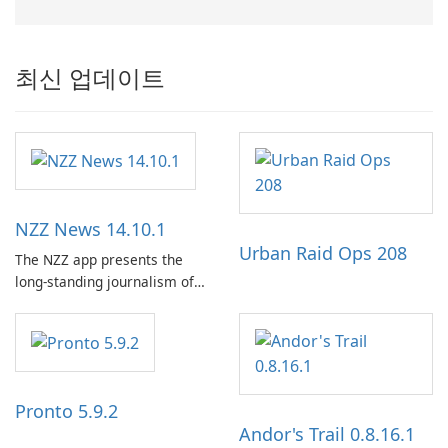
최신 업데이트
NZZ News 14.10.1
Urban Raid Ops 208
The NZZ app presents the
long-standing journalism of
the NZZ, rooted in
independence, open debate,
and a liberal outlook that
embraces diverse opinion.
Pronto 5.9.2
Andor's Trail 0.8.16.1