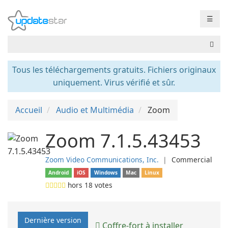
☰
Tous les téléchargements gratuits. Fichiers originaux
uniquement. Virus vérifié et sûr.
Accueil
Audio et Multimédia
Zoom
Zoom 7.1.5.43453
Zoom Video Communications, Inc.
❘
Commercial
Android
iOS
Windows
Mac
Linux
hors
18
votes
Dernière version
Coffre-fort à installer