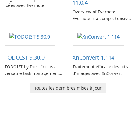
11.0.4
idées avec Evernote.
Overview of Evernote
Evernote is a comprehensive
note-taking and organization
software designed to help
users capture, organize, and
access information across
multiple devices.
TODOIST 9.30.0
XnConvert 1.114
TODOIST by Doist Inc. is a
Traitement efficace des lots
versatile task management
d’images avec XnConvert
tool designed to help
individuals and teams
Toutes les dernières mises à jour
organize their work and
increase productivity.