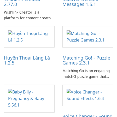
2.77.0
Messages 1.5.1
Wishlink Creator is a
platform for content creators
designed to monetize their
work through built-in brand
partnerships and integrated
tools for content distribution
and audience engagement.
Huyền Thoại Làng Lá
Matching Go! - Puzzle
1.2.5
Games 2.3.1
Matching Go is an engaging
match-3 puzzle game that
invites players to join Chloe
and her charming corgi,
Ollie, on an adventurous
journey across diverse
landscapes.
Voice Changer - Sound