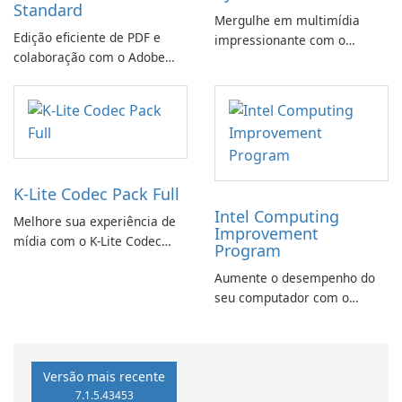
Standard
Mergulhe em multimídia
Edição eficiente de PDF e
impressionante com o
colaboração com o Adobe
CyberLink PowerDVD
Acrobat Standard.
K-Lite Codec Pack Full
Intel Computing
Melhore sua experiência de
Improvement
mídia com o K-Lite Codec
Program
Pack Full!
Aumente o desempenho do
seu computador com o
programa de aprimoramento
da computação Intel
Versão mais recente
7.1.5.43453