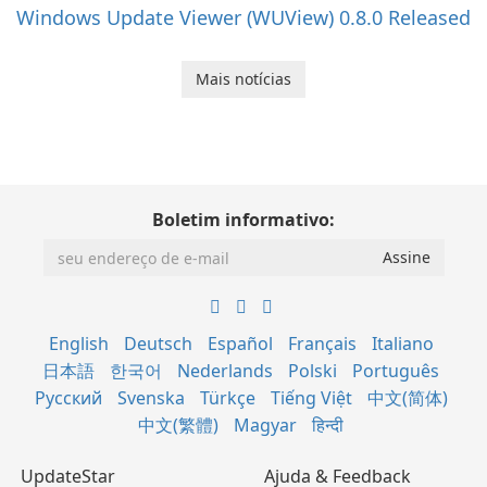
Windows Update Viewer (WUView) 0.8.0 Released
Mais notícias
Boletim informativo:
English
Deutsch
Español
Français
Italiano
日本語
한국어
Nederlands
Polski
Português
Русский
Svenska
Türkçe
Tiếng Việt
中文(简体)
中文(繁體)
Magyar
हिन्दी
UpdateStar
Ajuda & Feedback