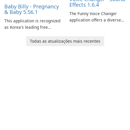
Effects 1.6.4
Baby Billy - Pregnancy
& Baby 5.56.1
The Funny Voice Changer
application offers a diverse
This application is recognized
selection of over 50 sound
as Korea's leading free
and voice effects, providing
platform for pregnancy and
users with robust
baby tracking, offering
Todas as atualizações mais recentes
customization options for
essential healthcare tips and
voice modification.
doctor-approved articles.