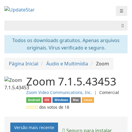
☰
Todos os downloads gratuitos. Apenas arquivos
originais. Vírus verificado e seguro.
Página Inicial
Áudio e Multimídia
Zoom
Zoom 7.1.5.43453
Zoom Video Communications, Inc.
❘
Comercial
Android
iOS
Windows
Mac
Linux
dos votos de
18
Versão mais recente
Seguro para instalar