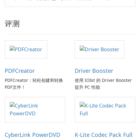
评测
PDFCreator
Driver Booster
PDFCreator：轻松创建和转换
使用 IObit 的 Driver Booster
PDF文件！
提升 PC 性能
CyberLink PowerDVD
K-Lite Codec Pack Full