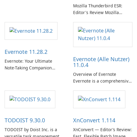
专辑、播放列表和播客库以供
Mozilla Thunderbird ESR:
在线收听的权限。凭借个性化
Editor's Review Mozilla
推荐、离线收听和社交分享等
Thunderbird ESR (Extended
功能，Spotify 为用户提供无缝
Support Release) is the long-
的音乐体验，让他们发现、流
term support channel of the
式传输和欣赏他们最喜欢的音
Thunderbird desktop email
乐。 音乐流媒体： Spotify …
client designed for
Evernote 11.28.2
organizations and users who
Evernote (Alle Nutzer)
need predictable …
Evernote: Your Ultimate
11.0.4
Note-Taking Companion
Overview of Evernote
Evernote, developed by
Evernote is a comprehensive
EverNote Corp., is a versatile
note-taking and organization
note-taking application that
software designed to help
helps users capture ideas,
users capture, organize, and
organize to-do lists, and keep
access information across
track of important
multiple devices.
information.
TODOIST 9.30.0
XnConvert 1.114
TODOIST by Doist Inc. is a
XnConvert — Editor’s Review:
versatile task management
Fast, Flexible Batch Image