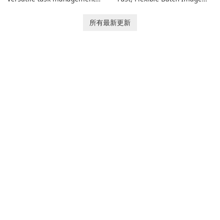
tool designed to help
Converter for Windows,
individuals and teams
macOS and Linux XnConvert
所有最新更新
organize their work and
is a polished, cross-platform
increase productivity.
batch image processor from
XnSoft that balances depth
and simplicity.