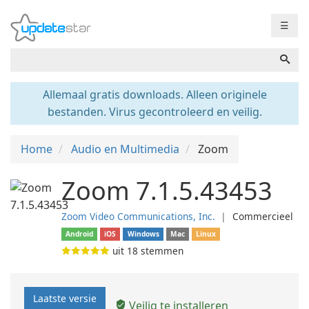
☰
Allemaal gratis downloads. Alleen originele
bestanden. Virus gecontroleerd en veilig.
Home
Audio en Multimedia
Zoom
Zoom 7.1.5.43453
Zoom Video Communications, Inc.
❘
Commercieel
Android
iOS
Windows
Mac
Linux
uit
18
stemmen
Laatste versie
Veilig te installeren