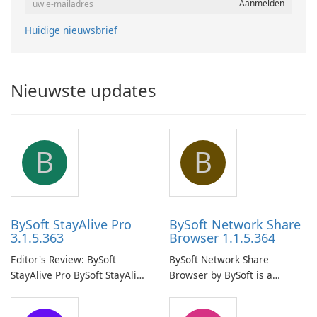
Huidige nieuwsbrief
Nieuwste updates
B
B
BySoft StayAlive Pro
BySoft Network Share
3.1.5.363
Browser 1.1.5.364
Editor's Review: BySoft
BySoft Network Share
StayAlive Pro BySoft StayAlive
Browser by BySoft is a
Pro is a reliable software
comprehensive software
application designed to
application that allows users