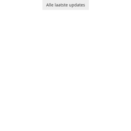
designed to help you
Alle laatste updates
calculate your Body Mass
Index quickly and accurately.