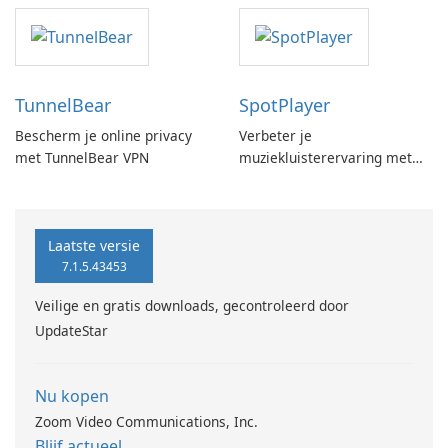
TunnelBear
SpotPlayer
Bescherm je online privacy
Verbeter je
met TunnelBear VPN
muziekluisterervaring met
SpotPlayer
Laatste versie
7.1.5.43453
Veilige en gratis downloads, gecontroleerd door
UpdateStar
Nu kopen
Zoom Video Communications, Inc.
Blijf actueel