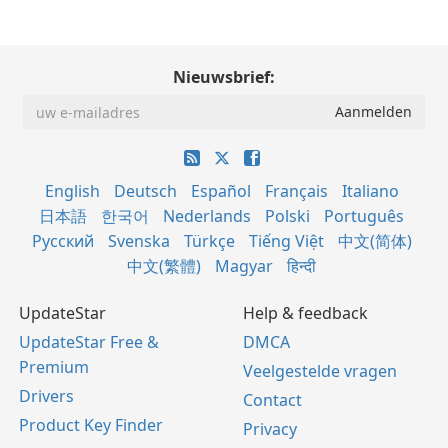
Nieuwsbrief:
English
Deutsch
Español
Français
Italiano
日本語
한국어
Nederlands
Polski
Português
Русский
Svenska
Türkçe
Tiếng Việt
中文(简体)
中文(繁體)
Magyar
हिन्दी
UpdateStar
Help & feedback
UpdateStar Free &
DMCA
Premium
Veelgestelde vragen
Drivers
Contact
Product Key Finder
Privacy