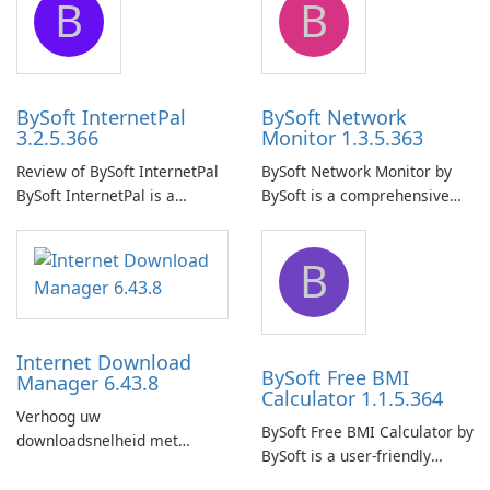
B
B
ensure the continuous and
to easily browse and manage
uninterrupted operation of
shared folders on their
your computer system.
network.
BySoft InternetPal
BySoft Network
3.2.5.366
Monitor 1.3.5.363
Review of BySoft InternetPal
BySoft Network Monitor by
BySoft InternetPal is a
BySoft is a comprehensive
comprehensive software
network monitoring software
application designed to
designed to help businesses
B
monitor your internet
effectively manage their
connection and provide real-
network infrastructure.
time insights into its
performance.
Internet Download
BySoft Free BMI
Manager 6.43.8
Calculator 1.1.5.364
Verhoog uw
BySoft Free BMI Calculator by
downloadsnelheid met
BySoft is a user-friendly
Internet Download Manager!
software application